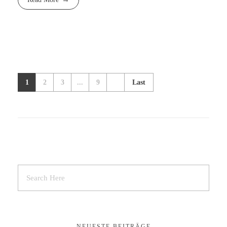
1
2
3
...
9
Last
NEUESTE BEITRÄGE