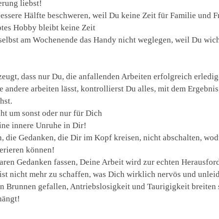
rung liebst!
ssere Hälfte beschweren, weil Du keine Zeit für Familie und F
btes Hobby bleibt keine Zeit
st selbst am Wochenende das Handy nicht weglegen, weil Du wic
zeugt, dass nur Du, die anfallenden Arbeiten erfolgreich erledi
ndere arbeiten lässt, kontrollierst Du alles, mit dem Ergebni
hst.
icht um sonst oder nur für Dich
ne innere Unruhe in Dir!
, die Gedanken, die Dir im Kopf kreisen, nicht abschalten, wo
nerieren können!
aren Gedanken fassen, Deine Arbeit wird zur echten Herausfor
st nicht mehr zu schaffen, was Dich wirklich nervös und unlei
n Brunnen gefallen, Antriebslosigkeit und Taurigigkeit breiten 
hängt!